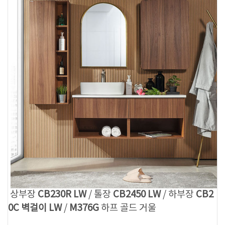
상부장
CB230R LW
/ 톨장
CB2450 LW
/ 하부장
CB2
0C 벽걸이 LW
/
M376G
하프 골드 거울