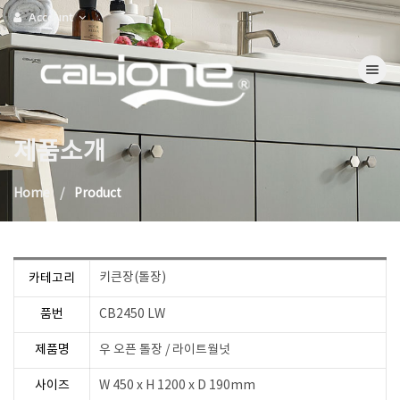
Account
Toggle na
제품소개
Home
Product
키큰장(톨장)
카테고리
품번
CB2450 LW
제품명
우 오픈 톨장 / 라이트월넛
사이즈
W 450 x H 1200 x D 190mm