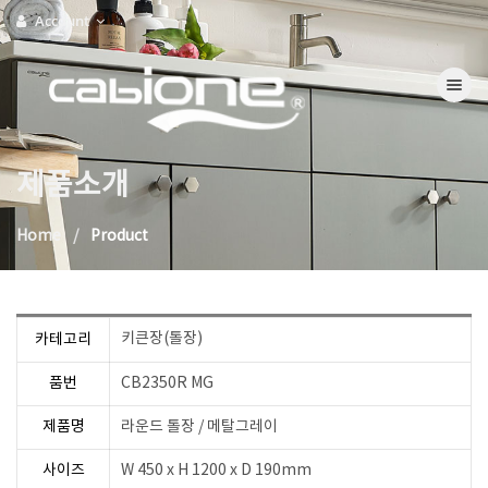
Account
Toggle na
제품소개
Home
Product
키큰장(톨장)
카테고리
품번
CB2350R MG
제품명
라운드 톨장 / 메탈그레이
사이즈
W 450 x H 1200 x D 190mm